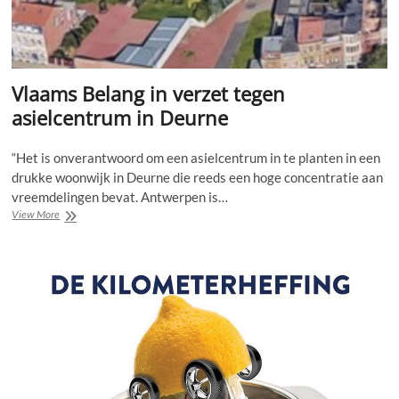
Vlaams Belang in verzet tegen
asielcentrum in Deurne
“Het is onverantwoord om een asielcentrum in te planten in een
drukke woonwijk in Deurne die reeds een hoge concentratie aan
vreemdelingen bevat. Antwerpen is…
Vlaams
View More
Belang
in
verzet
tegen
asielcentrum
in
Deurne