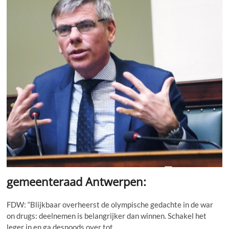
op
Poolse
website
gemeenteraad Antwerpen:
FDW: “Blijkbaar overheerst de olympische gedachte in de war
on drugs: deelnemen is belangrijker dan winnen. Schakel het
leger in en ga desnoods over tot…