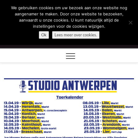
Skip
We gebruiken cookies om uw bezoek aan onze website nog
Filip Dewinter
to
aangenamer te maken. Door onze website te bezoeken,
content
aanvaardt u onze cookies. U kunt natuurlijk altijd de
ZEGT WAT U DENKT
instellingen voor de cookies wijzigen.
Ok
Lees meer over cookies.