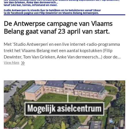
De Antwerpse campagne van Vlaams
Belang gaat vanaf 23 april van start.
Met ‘Studio Antwerpen’ en een live internet-radio-programma
trekt het Vlaams Belang met een aantal kopstukken (Filip
Dewinter, Tom Van Grieken, Anke Van dermeersch…) door de…
De
View More
Antwerpse
campagne
van
Vlaams
Belang
gaat
vanaf
23
april
van
start.