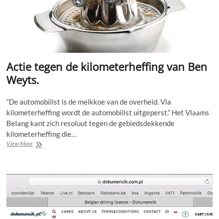
Actie tegen de kilometerheffing van Ben
Weyts.
“De automobilist is de melkkoe van de overheid. Via
kilometerheffing wordt de automobilist uitgeperst.” Het Vlaams
Belang kant zich resoluut tegen de gebiedsdekkende
kilometerheffing die…
Actie
View More
tegen
de
kilometerheffing
van
Ben
Weyts.