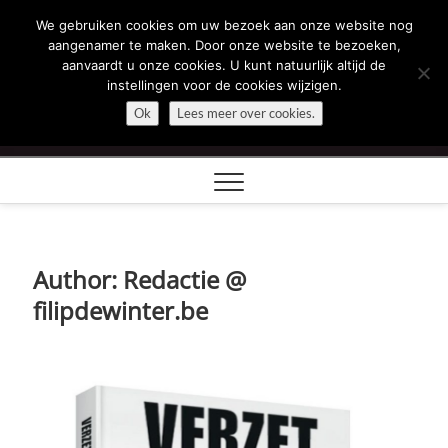
Skip
We gebruiken cookies om uw bezoek aan onze website nog
Filip Dewinter
to
aangenamer te maken. Door onze website te bezoeken,
content
aanvaardt u onze cookies. U kunt natuurlijk altijd de
ZEGT WAT U DENKT
instellingen voor de cookies wijzigen.
Ok
Lees meer over cookies.
Author:
Redactie @
filipdewinter.be