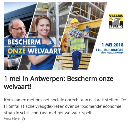
1
mei
manifestatie!
1 mei in Antwerpen: Bescherm onze
welvaart!
Kom samen met ons het sociale onrecht aan de kaak stellen! De
triomfalistische vreugdekreten over de ‘boomende’ economie
staan in schril contrast met het welvaartspeil…
1
View More
mei
in