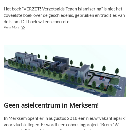
Het boek “VERZET! Verzetsgids Tegen Islamisering” is niet het
zoveelste boek over de geschiedenis, gebruiken en tradities van
de islam. Dit boek wil een concrete…
Bestel
View More
hier
uw
verzetsgids
tegen
Islamisering!
Geen asielcentrum in Merksem!
In Merksem opent er in augustus 2018 een nieuw ‘vakantiepark’
voor vluchtelingen. Er wordt een cohousingproject “Brem 16”