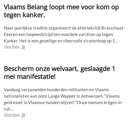
Vlaams Belang loopt mee voor kom op
tegen kanker.
Naar jaarlijkse traditie organiseert de atletiekclub Brasschaat-
Ekeren een loopwedstrijd ten voordele van Kom op tegen
Kanker. Het is een gezellige en sfeervolle stratenloop op 1…
Vlaams
View More
Belang
loopt
mee
Bescherm onze welvaart, geslaagde 1
voor
kom
mei manifestatie!
op
tegen
kanker.
Vandaag verzamelden honderden militanten en Vlaams
nationalisten aan onze Lange Wapper in Antwerpen. “Vlaams
geld moet in Vlaamse handen blijven” “Onze mensen krijgen in
ruil…
Bescherm
View More
onze
welvaart,
geslaagde