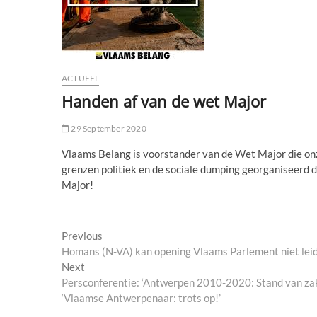
ACTUEEL
Handen af van de wet Major
29 September 2020
Vlaams Belang is voorstander van de Wet Major die o
grenzen politiek en de sociale dumping georganiseerd d
Major!
Post
Previous
Previous
post:
Homans (N-VA) kan opening Vlaams Parlement niet lei
navigation
Next
Next
post:
Persconferentie: ‘Antwerpen 2010-2020: Stand van za
‘Vlaamse Antwerpenaar: trots op!’