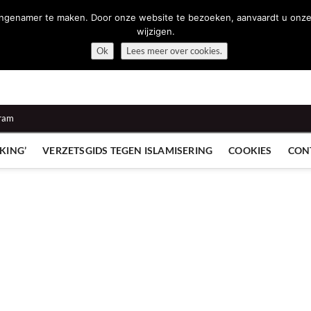
namer te maken. Door onze website te bezoeken, aanvaardt u onze cook
wijzigen.
Ok
Lees meer over cookies.
gram
KING’
VERZETSGIDS TEGEN ISLAMISERING
COOKIES
CON