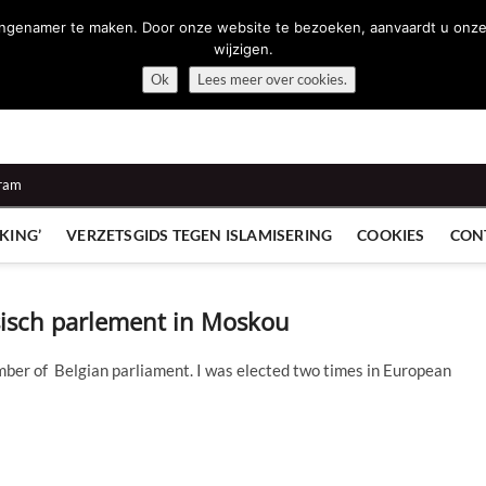
namer te maken. Door onze website te bezoeken, aanvaardt u onze cook
wijzigen.
Ok
Lees meer over cookies.
gram
KING’
VERZETSGIDS TEGEN ISLAMISERING
COOKIES
CON
sisch parlement in Moskou
mber of Belgian parliament. I was elected two times in European