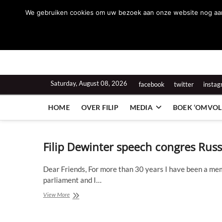
Skip
We gebruiken cookies om uw bezoek aan onze website nog aange
to
Filip Dewinter
content
ZEGT WAT U DENKT
Saturday, August 08, 2026
facebook
twitter
insta
HOME
OVER FILIP
MEDIA
BOEK ‘OMVOL
Filip Dewinter speech congres Rus
Dear Friends, For more than 30 years I have been a me
parliament and I…
Filip
View More
Dewinter
speech
congres