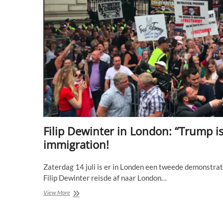
Filip Dewinter in London: “Trump is 
immigration!
Zaterdag 14 juli is er in Londen een tweede demonstra
Filip Dewinter reisde af naar London…
Filip
View More
Dewinter
in
London: