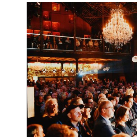
Russisch
parlement
in
Moskou