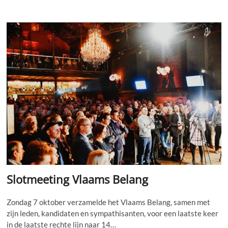
voert
op
symbolische
plaats
actie
voor
immigratiestop
in
Antwerpen
Slotmeeting Vlaams Belang
Zondag 7 oktober verzamelde het Vlaams Belang, samen met
zijn leden, kandidaten en sympathisanten, voor een laatste keer
in de laatste rechte lijn naar 14…