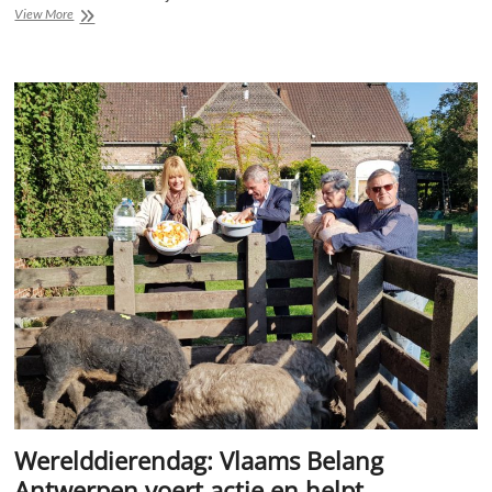
Slotmeeting
View More
Vlaams
Belang
Werelddierendag: Vlaams Belang
Antwerpen voert actie en helpt