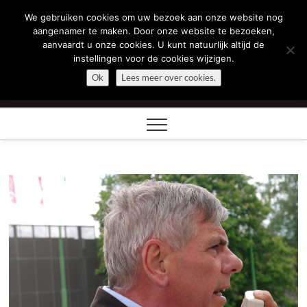
Skip
We gebruiken cookies om uw bezoek aan onze website nog
Filip Dewinter
to
aangenamer te maken. Door onze website te bezoeken,
content
aanvaardt u onze cookies. U kunt natuurlijk altijd de
ZEGT WAT U DENKT
instellingen voor de cookies wijzigen.
Ok
Lees meer over cookies.