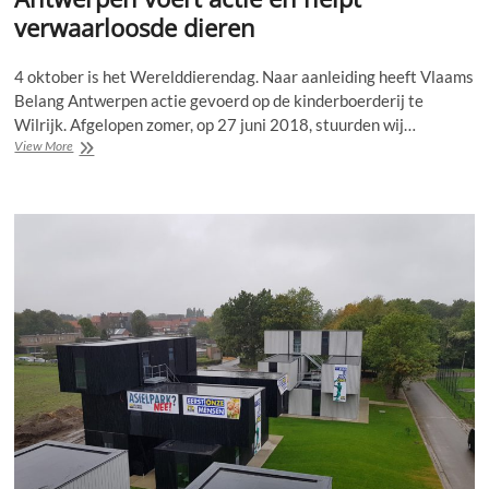
verwaarloosde dieren
4 oktober is het Werelddierendag. Naar aanleiding heeft Vlaams
Belang Antwerpen actie gevoerd op de kinderboerderij te
Wilrijk. Afgelopen zomer, op 27 juni 2018, stuurden wij…
Werelddierendag:
View More
Vlaams
Belang
Antwerpen
voert
actie
en
helpt
verwaarloosde
dieren