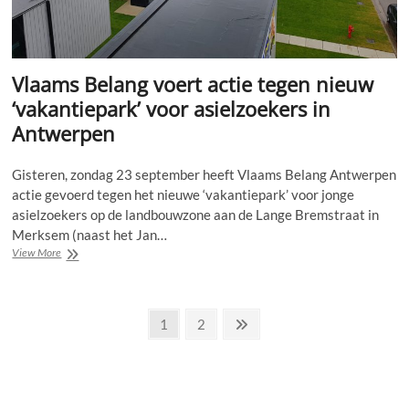
Vlaams Belang voert actie tegen nieuw
‘vakantiepark’ voor asielzoekers in
Antwerpen
Gisteren, zondag 23 september heeft Vlaams Belang Antwerpen
actie gevoerd tegen het nieuwe ‘vakantiepark’ voor jonge
asielzoekers op de landbouwzone aan de Lange Bremstraat in
Merksem (naast het Jan…
Vlaams
View More
Belang
voert
actie
Posts
tegen
Page
Page
Next
1
2
nieuw
page
pagination
‘vakantiepark’
voor
asielzoekers
in