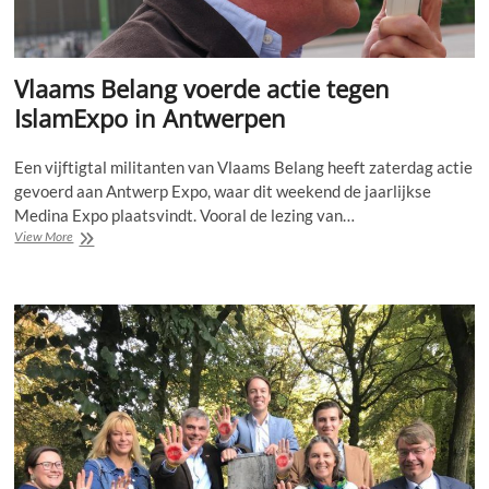
Vlaams Belang voerde actie tegen
IslamExpo in Antwerpen
Een vijftigtal militanten van Vlaams Belang heeft zaterdag actie
gevoerd aan Antwerp Expo, waar dit weekend de jaarlijkse
Medina Expo plaatsvindt. Vooral de lezing van…
Vlaams
View More
Belang
voerde
actie
tegen
IslamExpo
in
Antwerpen