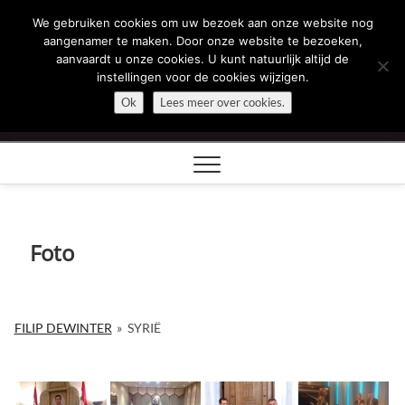
Skip
We gebruiken cookies om uw bezoek aan onze website nog
Filip Dewinter
to
aangenamer te maken. Door onze website te bezoeken,
content
aanvaardt u onze cookies. U kunt natuurlijk altijd de
ZEGT WAT U DENKT
instellingen voor de cookies wijzigen.
Ok
Lees meer over cookies.
Foto
FILIP DEWINTER
»
SYRIË